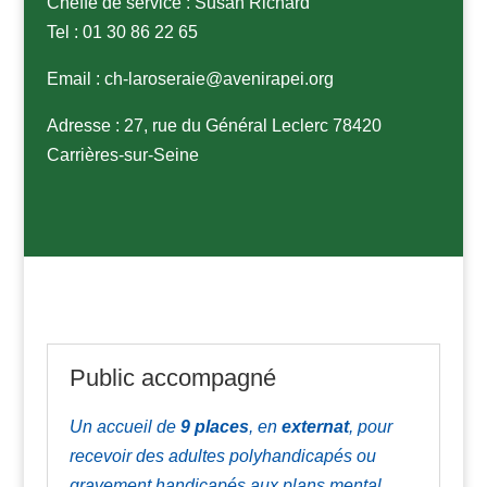
Cheffe de service :
Susan Richard
Tel : 01 30 86 22 65
Email :
ch-laroseraie@avenirapei.org
Adresse : 27, rue du Général Leclerc 78420
Carrières-sur-Seine
Public accompagné
Un accueil de
9
places
, en
externat
,
pour
recevoir des adultes
polyhandicapés ou
gravement handicapés aux plans mental,