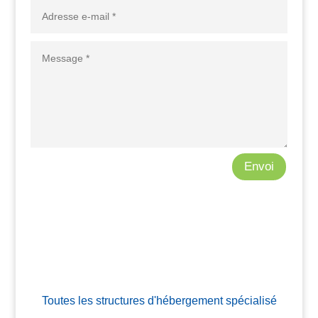
Envoi
A
l
t
e
r
n
Toutes les structures d'hébergement spécialisé
a