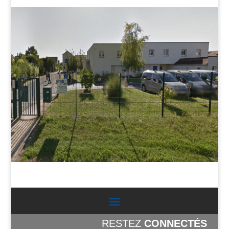
t
i
v
e
:
RESTEZ
CONNECTÉS