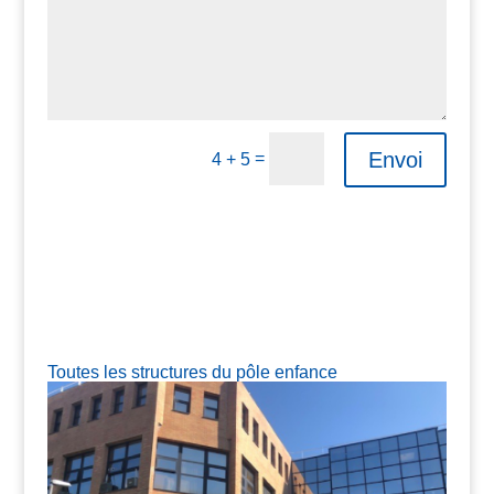
Envoi
=
4 + 5
A
l
t
e
r
n
Toutes les structures du pôle enfance
a
t
i
v