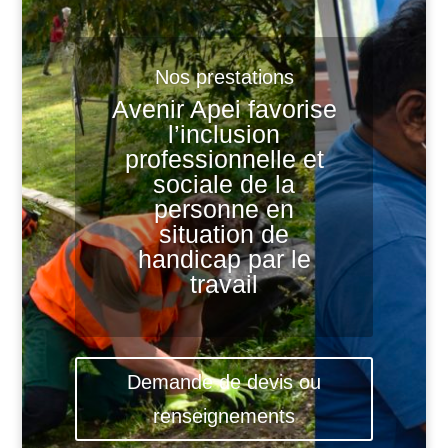
Nos prestations
Avenir Apei favorise
l’inclusion
professionnelle et
sociale de la
personne en
situation de
handicap par le
travail
Demande de devis ou
renseignements