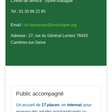
Cheffe de service : Sylvie Aubague
Tel : 01 30 86 22 65
Email :
ch-laroseraie@avenirapei.org
Adresse : 27, rue du Général Leclerc 78420
Carrières-sur-Seine
Public accompagné
Un accueil de
17
places
, en
internat
,
pour
recevoir des adultes polyhandicapés ou