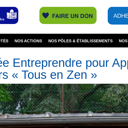
ADH
ÔTÉS
NOS ACTIONS
NOS PÔLES & ÉTABLISSEMENTS
NOS
e Entreprendre pour Ap
rs « Tous en Zen »