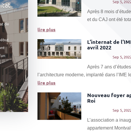
Sep 5, 202
itat
Après 8 mois d’étude
et du CAJ ont été tot
at de
lire plus
début
L’internat de l’IM
avril 2022
ont
’un
Sep 5, 202
Après 7 ans d’études
l’architecture moderne, implanté dans l’IME le
lire plus
Nouveau foyer ap
Roi
Sep 5, 202
L’association a inau
appartement Montval s