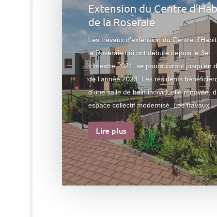
Extension du Centre d’Hab
de la Roseraie
Les travaux d’extension du Centre d’Habit
la Roseraie qui ont débuté depuis le 3e
trimestre 2021, se poursuivront jusqu’en 
de l’année 2023. Les résidents bénéficier
d’une salle de bain individuelle rénovée, d
espace collectif modernisé. Les travaux...
Lire plus