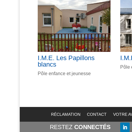
I.M.E. Les Papillons
I.M.
blancs
Pôle 
Pôle enfance et jeunesse
RÉCLAMATION
CONTACT
VOTRE A
RESTEZ
CONNECTÉS