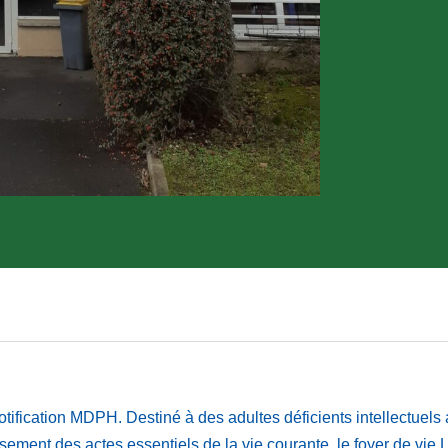
notification MDPH. Destiné à des adultes déficients intellectuel
sement des actes essentiels de la vie courante, le foyer de vie