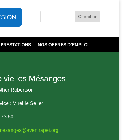
ESION
 PRESTATIONS
NOS OFFRES D’EMPLOI
e vie les Mésanges
Esther Robertson
ice : Mireille Seiler
5 73 60
smesanges@avenirapei.org