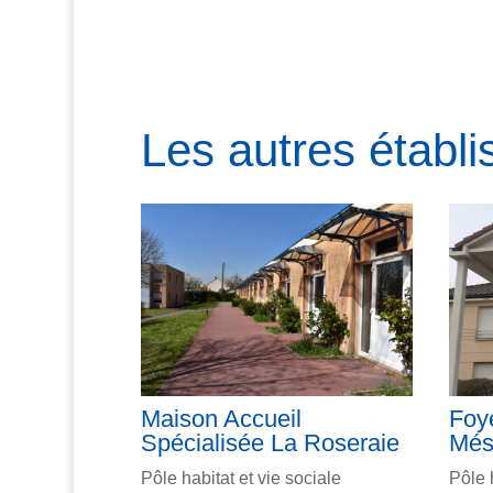
l
t
e
r
n
Les autres établi
a
t
i
v
e
:
Maison Accueil
Foy
Spécialisée La Roseraie
Més
Pôle habitat et vie sociale
Pôle 