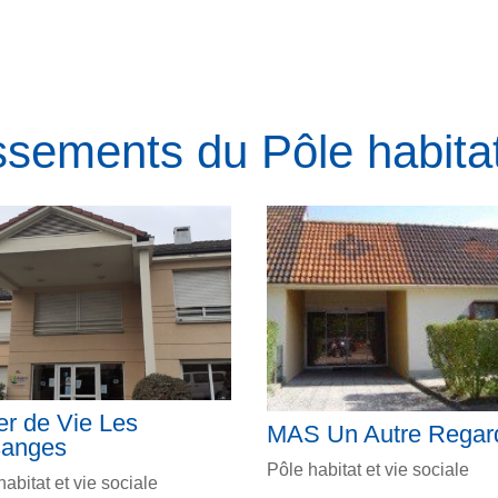
ssements du Pôle habitat
er de Vie Les
MAS Un Autre Regar
anges
Pôle habitat et vie sociale
habitat et vie sociale