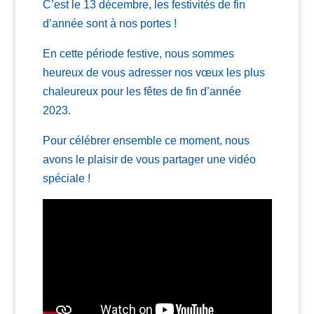
C’est le 13 décembre, les festivités de fin
d’année sont à nos portes !
En cette période festive, nous sommes
heureux de vous adresser nos vœux les plus
chaleureux pour les fêtes de fin d’année
2023.
Pour célébrer ensemble ce moment, nous
avons le plaisir de vous partager une vidéo
spéciale !