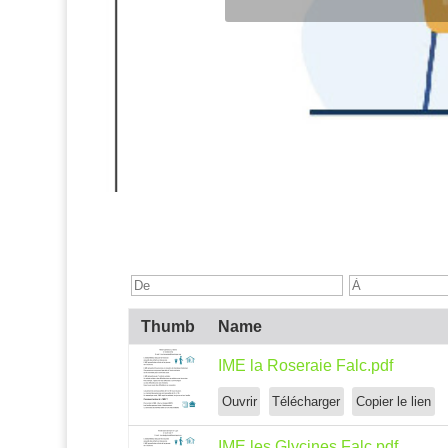
Thumb
Name
IME la Roseraie Falc.pdf
Ouvrir
Télécharger
Copier le lien
IME les Glycines Falc.pdf