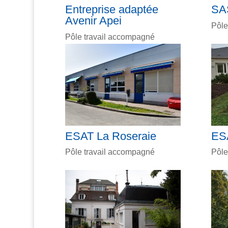
Entreprise adaptée
SAS
Avenir Apei
Pôle
Pôle travail accompagné
ESAT La Roseraie
ESA
Pôle travail accompagné
Pôle