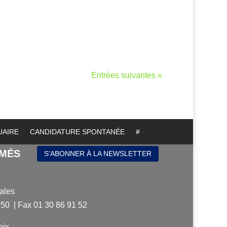
Entrées suivantes »
UAIRE
CANDIDATURE SPONTANÉE
#
RMÉS
S'ABONNER À LA NEWSLETTER
ales
 50 | Fax 01 30 86 91 52
aix