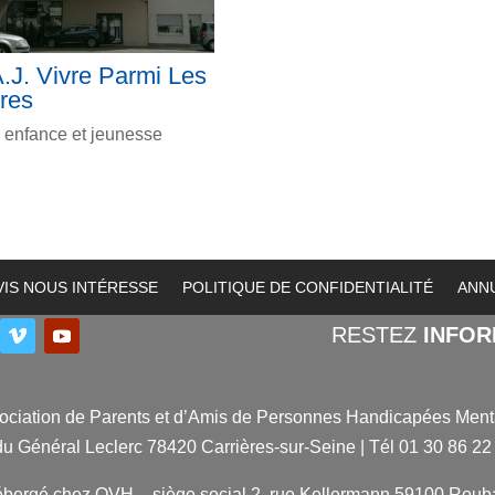
.J. Vivre Parmi Les
res
 enfance et jeunesse
VIS NOUS INTÉRESSE
POLITIQUE DE CONFIDENTIALITÉ
ANN
RESTEZ
INFO
ociation de Parents et d’Amis de Personnes Handicapées Ment
 du Général Leclerc 78420 Carrières-sur-Seine | Tél 01 30 86 22
bergé chez OVH – siège social 2, rue Kellermann 59100 Roub