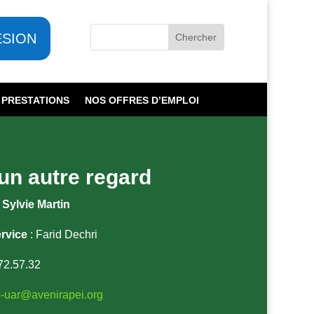
ESION
 PRESTATIONS
NOS OFFRES D’EMPLOI
n autre regard
 Sylvie Martin
rvice
: Farid Dechri
72.57.32
-uar@avenirapei.org